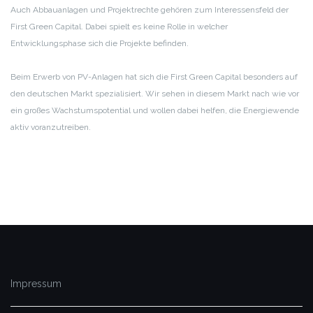
Auch Abbauanlagen und Projektrechte gehören zum Interessensfeld der
First Green Capital. Dabei spielt es keine Rolle in welcher
Entwicklungsphase sich die Projekte befinden.
Beim Erwerb von PV-Anlagen hat sich die First Green Capital besonders auf
den deutschen Markt spezialisiert. Wir sehen in diesem Markt nach wie vor
ein großes Wachstumspotential und wollen dabei helfen, die Energiewende
aktiv voranzutreiben.
Impressum